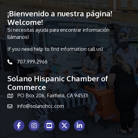
¡Bienvenido a nuestra página!
Welcome!
Si necesitas ayuda para encontrar información
llámanos!
If you need help to find information call us!
707.999.2966
telephone icon
Solano Hispanic Chamber of
Commerce
PO Box 206, Fairfield, CA 94533
Map icon
info@solanohcc.com
Facebook Icon
Instagram icon
Youtube icon
Twitter icon
LinkedIn icon