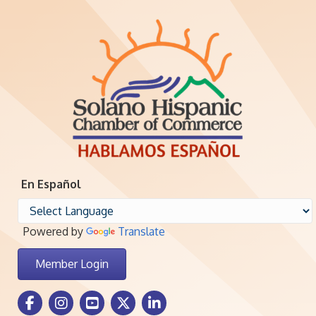
En Español
Powered by
Translate
Member Login
Facebook Icon
Instagram icon
Youtube icon
Twitter icon
LinkedIn icon